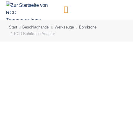
Inhalt
springen
Start
Beschlaghandel
Werkzeuge
Bohrkrone
Sie befinden sich hier:
RCD Bohrkrone Adapter