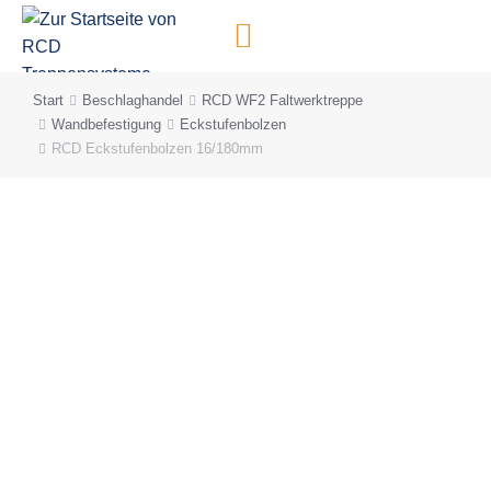
Inhalt
springen
Start
Beschlaghandel
RCD WF2 Faltwerktreppe
Sie befinden sich hier:
Wandbefestigung
Eckstufenbolzen
RCD Eckstufenbolzen 16/180mm