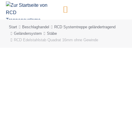
Inhalt
springen
Start
Beschlaghandel
RCD Systemtreppe geländertragend
Sie befinden sich hier:
Geländersystem
Stäbe
RCD Edelstahlstab Quadrat 16mm ohne Gewinde