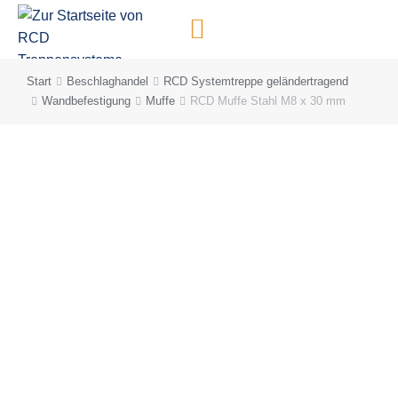
Inhalt
springen
Start
Beschlaghandel
RCD Systemtreppe geländertragend
Sie befinden sich hier:
Wandbefestigung
Muffe
RCD Muffe Stahl M8 x 30 mm