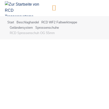
Inhalt
springen
Start
Beschlaghandel
RCD WF2 Faltwerktreppe
Sie befinden sich hier:
Geländersystem
Sprossenschuhe
RCD Sprossenschuh OG 55mm