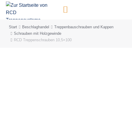
Inhalt
springen
Start
Beschlaghandel
Treppenbauschrauben und Kappen
Sie befinden sich hier:
Schrauben mit Holzgewinde
RCD Treppenschrauben 10,5×100