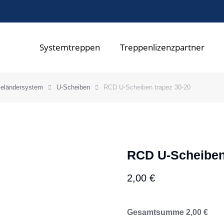
Systemtreppen
Treppenlizenzpartner
eländersystem
U-Scheiben
RCD U-Scheiben trapez 30-20
RCD U-Scheiben
2,00
€
Gesamtsumme
2,00
€