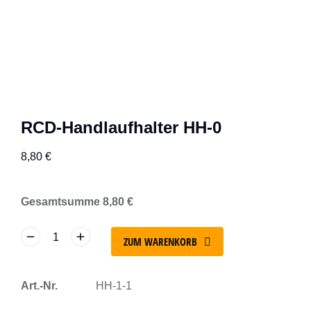
RCD-Handlaufhalter HH-0
8,80
€
Gesamtsumme
8,80
€
ZUM WARENKORB
Art.-Nr.
HH-1-1