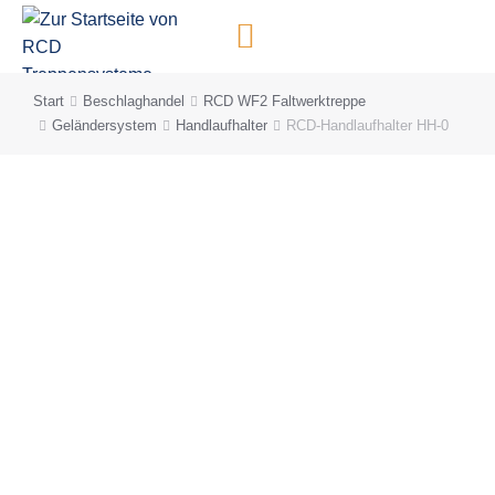
Inhalt
springen
Start
Beschlaghandel
RCD WF2 Faltwerktreppe
Sie befinden sich hier:
Geländersystem
Handlaufhalter
RCD-Handlaufhalter HH-0