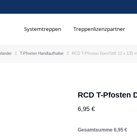
Systemtreppen
Treppenlizenzpartner
eländer
T-Pfosten Handlaufhalter
RCD T-Pfosten Dorn/Stift 12 x 135
RCD T-Pfosten D
6,95
€
Gesamtsumme
6,95
€