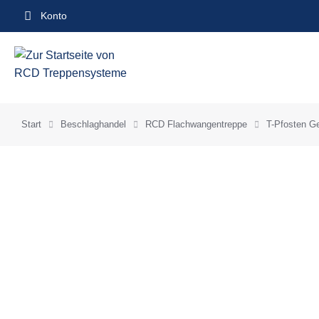
Inhalt
Konto
springen
Start
Beschlaghandel
RCD Flachwangentreppe
T-Pfosten G
Sie befinden sich hier: