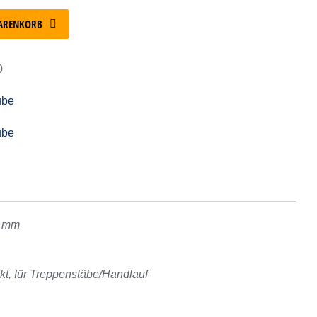
ARENKORB
0
ube
ube
0 mm
nkt, für Treppenstäbe/Handlauf