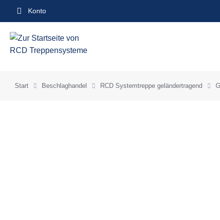
Inhalt
Konto
springen
Start
Beschlaghandel
RCD Systemtreppe geländertragend
G
Sie befinden sich hier: