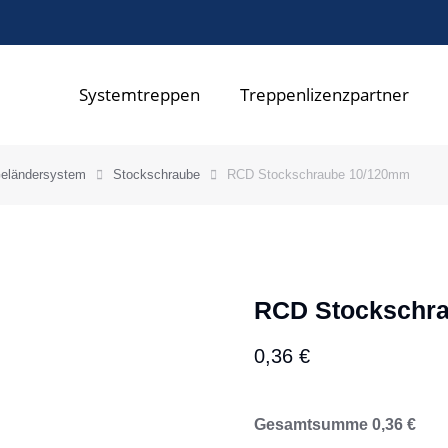
Systemtreppen
Treppenlizenzpartner
eländersystem
Stockschraube
RCD Stockschraube 10/120mm
RCD Stockschr
0,36
€
Gesamtsumme
0,36
€