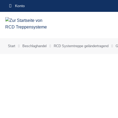
Inhalt
Konto
springen
Start
Beschlaghandel
RCD Systemtreppe geländertragend
G
Sie befinden sich hier: