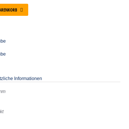
ARENKORB
ube
ube
zliche Informationen
 mm
kt