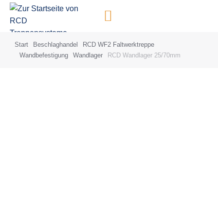
Inhalt
springen
Start
Beschlaghandel
RCD WF2 Faltwerktreppe
Sie befinden sich hier:
Wandbefestigung
Wandlager
RCD Wandlager 25/70mm