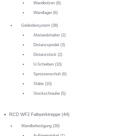
Wandbolzen
(6)
Wandlager
(6)
Geländersystem
(38)
Abstandshalter
(2)
Distanzspindel
(3)
Distanzstück
(2)
U-Scheiben
(10)
Sprossenschuh
(6)
Stäbe
(10)
RCD Wand
Stockschraube
(5)
0,95
€
Durchmes
Pack.-Inha
RCD WF2 Faltwerktreppe
(44)
für 16 m
Wandbefestigung
(30)
IN DEN W
Auflagerwinkel
(1)