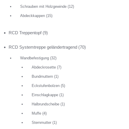
Schrauben mit Holzgewinde
(12)
Abdeckkappen
(15)
RCD Treppentopf
(9)
RCD Systemtreppe geländertragend
(70)
RCD Wand
Wandbefestigung
(32)
0,66
€
Abdeckrosette
(7)
Durchmes
Pack.-Inha
Bundmuttern
(1)
für 16 m
Eckstufenbolzen
(5)
Einschlagkappe
(1)
IN DEN W
Halbrundscheibe
(1)
Muffe
(4)
Sternmutter
(1)