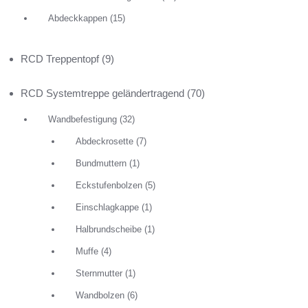
Abdeckkappen
(15)
RCD Treppentopf
(9)
RCD Systemtreppe geländertragend
(70)
RCD VA-Di
Wandbefestigung
(32)
7,80
€
Abdeckrosette
(7)
Abmessun
Bundmuttern
(1)
mm, alle
Eckstufenbolzen
(5)
geschliffe
Einschlagkappe
(1)
Stufenabs
Halbrundscheibe
(1)
SELECT OP
Muffe
(4)
Sternmutter
(1)
Wandbolzen
(6)