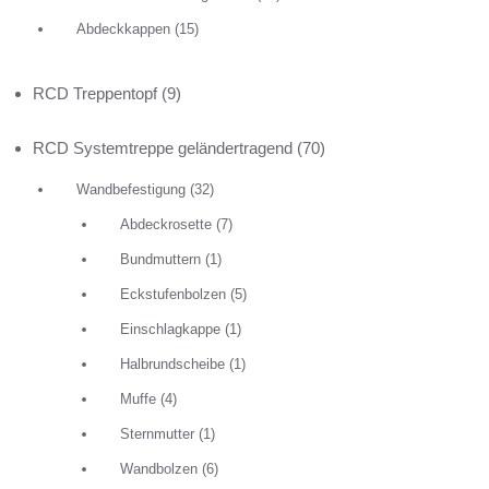
Abdeckkappen
(15)
RCD Treppentopf
(9)
RCD Systemtreppe geländertragend
(70)
RCD Glash
Wandbefestigung
(32)
11,50
€
Abdeckrosette
(7)
Bundmuttern
(1)
Ausführun
angeben! 
Eckstufenbolzen
(5)
Anfrage!
Einschlagkappe
(1)
Halbrundscheibe
(1)
IN DEN W
Muffe
(4)
Sternmutter
(1)
Wandbolzen
(6)