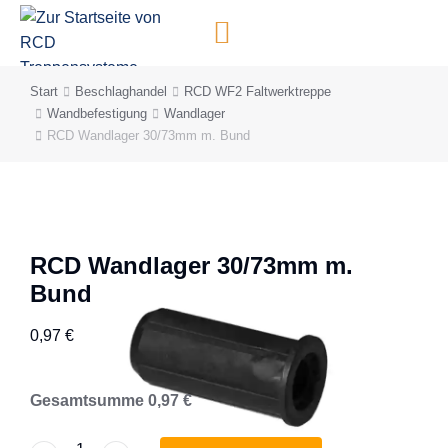
Inhalt
springen
Start
Beschlaghandel
RCD WF2 Faltwerktreppe
Sie befinden sich hier:
Wandbefestigung
Wandlager
RCD Wandlager 30/73mm m. Bund
RCD Wandlager 30/73mm m.
Bund
0,97
€
Gesamtsumme
0,97
€