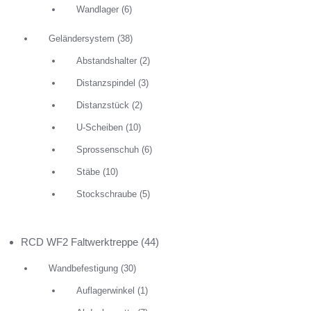
Wandlager
(6)
Geländersystem
(38)
Abstandshalter
(2)
Distanzspindel
(3)
Distanzstück
(2)
U-Scheiben
(10)
Sprossenschuh
(6)
Stäbe
(10)
Stockschraube
(5)
RCD Dist
0,00
€
RCD WF2 Faltwerktreppe
(44)
Abmessun
Wandbefestigung
(30)
einseitig
Auflagerwinkel
(1)
alle 5 mm
geschliffen