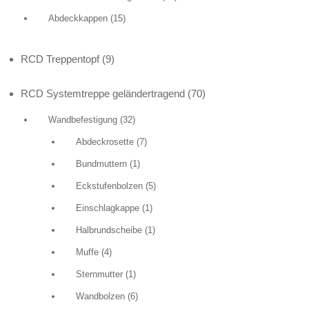
Abdeckkappen
(15)
RCD Treppentopf
(9)
RCD Systemtreppe geländertragend
(70)
RCD Dist
Wandbefestigung
(32)
4,50
€
Abdeckrosette
(7)
Abmessun
Bundmuttern
(1)
105 - 180
Eckstufenbolzen
(5)
Edelstahl,
Einschlagkappe
(1)
Stufenabs
Halbrundscheibe
(1)
SELECT OP
Muffe
(4)
Sternmutter
(1)
Wandbolzen
(6)